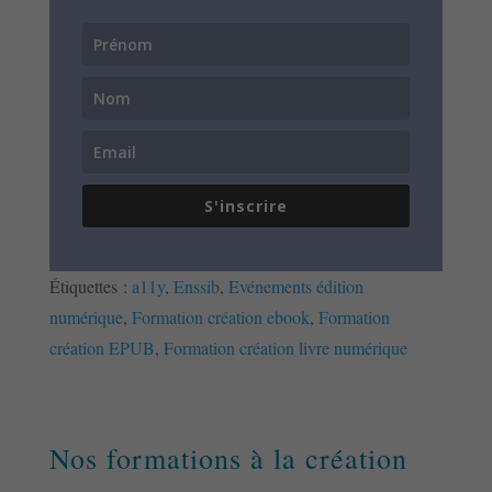
S'inscrire
Étiquettes :
a11y
,
Enssib
,
Evénements édition
numérique
,
Formation création ebook
,
Formation
création EPUB
,
Formation création livre numérique
Nos formations à la création