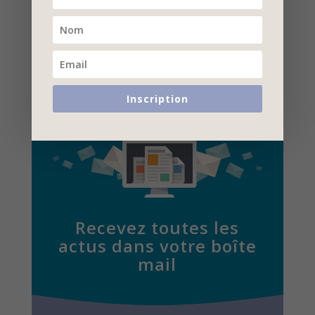
optimisation pour les moteurs de recherche (SEO, SEA).
Il est le fondateur de Numipage et propose également des
services sur
lhentz.com
.
Voir ses interventions
.
Inscription
Recevez toutes les
actus dans votre boîte
mail